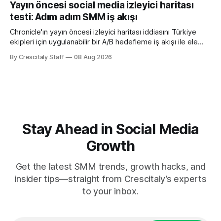
Yayın öncesi social media izleyici haritası
testi: Adım adım SMM iş akışı
Chronicle'ın yayın öncesi izleyici haritası iddiasını Türkiye
ekipleri için uygulanabilir bir A/B hedefleme iş akışı ile ele
alıyoruz. Chronicle yapay
By Crescitaly Staff
08 Aug 2026
Stay Ahead in Social Media
Growth
Get the latest SMM trends, growth hacks, and
insider tips—straight from Crescitaly’s experts
to your inbox.