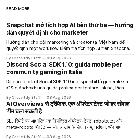
READ MORE
Snapchat mở tích hợp AI bên thứ ba — hướng
dẫn quyết định cho marketer
Hướng dẫn cho đội marketing và creator tại Việt Nam để
quyết định một workflow kiểm tra tích hợp AI trên Snapchat
trước chiến dịch quảng cáo tiếp theo.
By Crescitaly Staff
08 Aug 2026
Discord Social SDK 1.10: guida mobile per
community gaming in Italia
Discord porta il Social SDK 1.10 in disponibilità generale su
iOS e Android: una guida pratica per testare linking, Rich
Presence, inviti e social commerce senza confondere
By Crescitaly Staff
08 Aug 2026
integrazione tecnica e crescita reale.
AI Overviews से ट्रैफिक: एक ऑपरेटर टेस्ट जो हर सोशल
टीम चला सकती है
SEJ रिपोर्ट पर आधारित एक नियंत्रित ऑपरेटर-टेस्ट: robots.txt और
meta-robots ऑडिट — सोशल टीम के लिए कदम, परीक्षण, और माप।
By Crescitaly Staff
08 Aug 2026