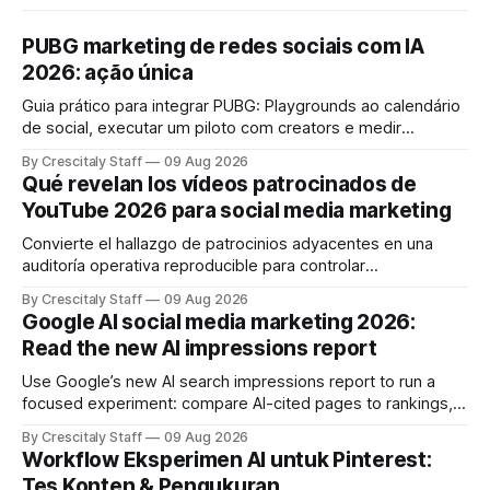
PUBG marketing de redes sociais com IA
2026: ação única
Guia prático para integrar PUBG: Playgrounds ao calendário
de social, executar um piloto com creators e medir
engajamento em 4 semanas.
By Crescitaly Staff
09 Aug 2026
Qué revelan los vídeos patrocinados de
YouTube 2026 para social media marketing
Convierte el hallazgo de patrocinios adyacentes en una
auditoría operativa reproducible para controlar
solapamientos y sincronizar campañas. Top Branded
By Crescitaly Staff
09 Aug 2026
marketing
Google AI social media marketing 2026:
Read the new AI impressions report
Use Google’s new AI search impressions report to run a
focused experiment: compare AI-cited pages to rankings,
document differences, and test social attribution.
By Crescitaly Staff
09 Aug 2026
Workflow Eksperimen AI untuk Pinterest:
Tes Konten & Pengukuran