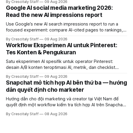
By Crescitaly Staff
09 Aug 2026
marketing
Google AI social media marketing 2026:
Read the new AI impressions report
Use Google’s new AI search impressions report to run a
focused experiment: compare AI-cited pages to rankings,
document differences, and test social attribution.
By Crescitaly Staff
09 Aug 2026
Workflow Eksperimen AI untuk Pinterest:
Tes Konten & Pengukuran
Satu eksperimen AI spesifik untuk operator Pinterest:
desain A/B konten teroptimasi AI, metrik, dan checklist
pelaksanaan untuk tim pemasaran dan kreator.
By Crescitaly Staff
09 Aug 2026
Snapchat mở tích hợp AI bên thứ ba — hướng
dẫn quyết định cho marketer
Hướng dẫn cho đội marketing và creator tại Việt Nam để
quyết định một workflow kiểm tra tích hợp AI trên Snapchat
trước chiến dịch quảng cáo tiếp theo.
By Crescitaly Staff
08 Aug 2026