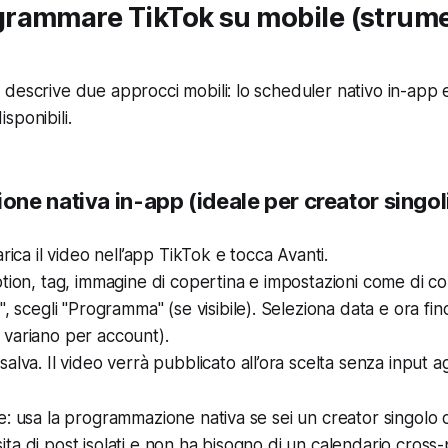
rammare TikTok su mobile (strumen
descrive due approcci mobili: lo scheduler nativo in-app e
sponibili.
ne nativa in-app (ideale per creator singol
rica il video nell’app TikTok e tocca Avanti.
tion, tag, immagine di copertina e impostazioni come di c
, scegli "Programma" (se visibile). Seleziona data e ora fino
iti variano per account).
alva. Il video verrà pubblicato all’ora scelta senza input ag
e: usa la programmazione nativa se sei un creator singolo 
ta di post isolati e non ha bisogno di un calendario cross-