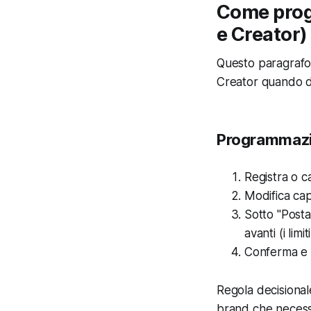
Come prog
e Creator)
Questo paragrafo 
Creator quando di
Programmazio
Registra o ca
Modifica cap
Sotto "Posta"
avanti (i lim
Conferma e s
Regola decisional
brand che necessi