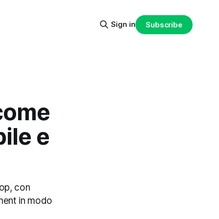
Sign in
Subscribe
 come
ile e
op, con
ement in modo