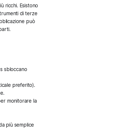
 ricchi. Esistono
strumenti di terze
ubblicazione può
arti.
ss sbloccano
icale preferito).
e.
er monitorare la
ada più semplice