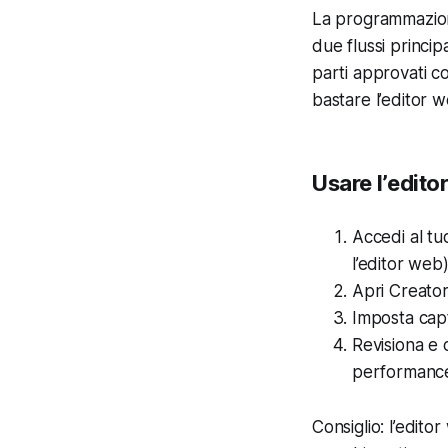
La programmazione
due flussi princip
parti approvati c
bastare l’editor 
Usare l’edito
Accedi al tu
l’editor web)
Apri Creator
Imposta capt
Revisiona e 
performanc
Consiglio: l’edito