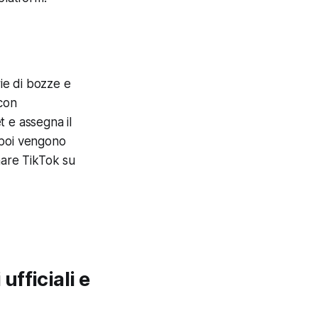
rie di bozze e
 con
 e assegna il
 poi vengono
are TikTok su
fficiali e