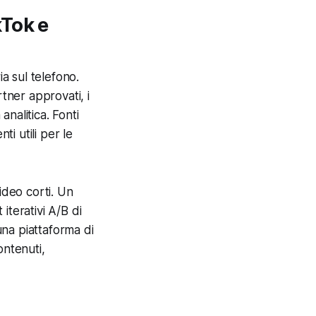
kTok e
a sul telefono.
ner approvati, i
nalitica. Fonti
i utili per le
ideo corti. Un
iterativi A/B di
na piattaforma di
ontenuti,