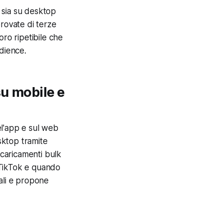
 sia su desktop
provate di terze
oro ripetibile che
udience.
u mobile e
el'app e sul web
sktop tramite
 caricamenti bulk
 TikTok e quando
ali e propone