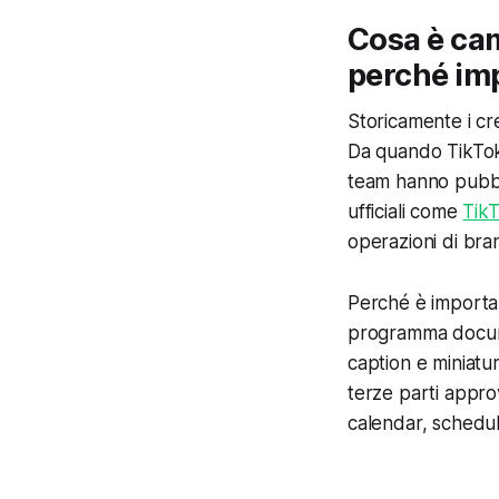
Cosa è ca
perché im
Storicamente i cr
Da quando TikTok 
team hanno pubbli
ufficiali come
Tik
operazioni di bra
Perché è important
programma documen
caption e miniatu
terze parti appro
calendar, schedul