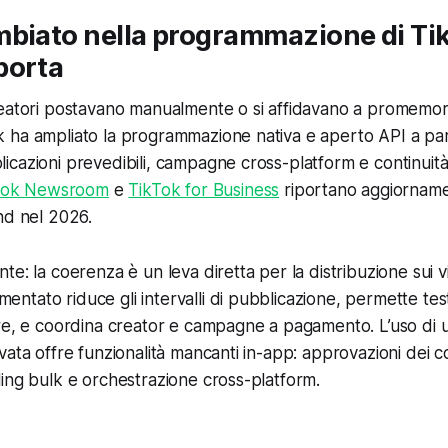
mbiato nella programmazione di Ti
porta
eatori postavano manualmente o si affidavano a promemori
ha ampliato la programmazione nativa e aperto API a part
cazioni prevedibili, campagne cross-platform e continuità a
Tok Newsroom
e
TikTok for Business
riportano aggiornament
nd nel 2026.
e: la coerenza è un leva diretta per la distribuzione sui v
tato riduce gli intervalli di pubblicazione, permette test 
re, e coordina creator e campagne a pagamento. L’uso di u
vata offre funzionalità mancanti in-app: approvazioni dei c
ing bulk e orchestrazione cross-platform.