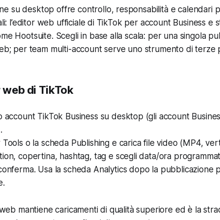
 su desktop offre controllo, responsabilità e calendari più
ali: l’editor web ufficiale di TikTok per account Business e 
ome Hootsuite. Scegli in base alla scala: per una singola p
web; per team multi-account serve uno strumento di terze p
r web di TikTok
o account TikTok Business su desktop (gli account Busine
.
 Tools o la scheda Publishing e carica file video (MP4, vert
ion, copertina, hashtag, tag e scegli data/ora programmat
conferma. Usa la scheda Analytics dopo la pubblicazione p
e.
r web mantiene caricamenti di qualità superiore ed è la str