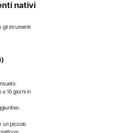
ti nativi
 gli strumenti
i)
onsueto.
 a 10 giorni in
giuntivo.
o un piccolo
platform.