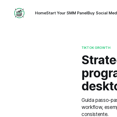
Home
Start Your SMM Panel
Buy Social Med
TIKTOK GROWTH
Strate
progr
deskt
Guida passo-pas
workflow, esemp
consistente.