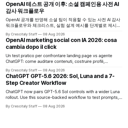
OpenAI 테스트 공개 이후: 소셜 캠페인용 사전 AI
감사 워크플로우
OpenAI 공개를 반영해 소셜 팀이 적용할 수 있는 사전 AI 감사
워크플로우와 체크리스트, 실험 설계 예시를 단계별로 제시합
니다. OpenAI AI
By Crescitaly Staff
08 Aug 2026
OpenAI marketing social con IA 2026: cosa
cambia dopo il click
Un test pratico per confrontare landing page vs agente
ChatGPT: come auditare contenuti, costruire profili,
misurare lead e tempo alla conversione.
By Crescitaly Staff
08 Aug 2026
ChatGPT GPT-5.6 2026: Sol, Luna and a 7-
Step Creator Workflow
ChatGPT now pairs GPT-5.6 Sol controls with a wider Luna
rollout. Use this source-backed workflow to test prompts,
facts and review gates.
By Crescitaly Staff
08 Aug 2026