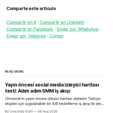
Comparte este artículo
Compartir en X
·
Compartir en LinkedIn
·
Compartir en Facebook
·
Enviar por WhatsApp
·
Enviar por Telegram
·
Correo
READ MORE
Yayın öncesi social media izleyici haritası
testi: Adım adım SMM iş akışı
Chronicle'ın yayın öncesi izleyici haritası iddiasını Türkiye
ekipleri için uygulanabilir bir A/B hedefleme iş akışı ile ele
alıyoruz. Chronicle yapay
By Crescitaly Staff
08 Aug 2026