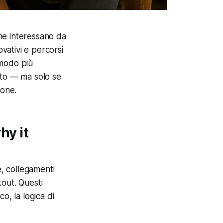
he interessano da
ovativi e percorsi
 modo più
isto — ma solo se
ione.
hy it
e, collegamenti
out. Questi
o, la logica di