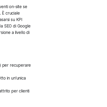
venti on-site se
. È cruciale
asarsi su KPI
ida SEO di Google
ione a livello di
I) per recuperare
to in un’unica
trito per clienti