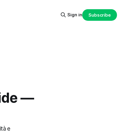
Sign in
Subscribe
pide —
ità e