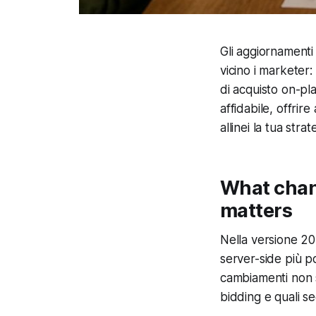
Gli aggiornamenti
vicino i marketer:
di acquisto on-pla
affidabile, offrir
allinei la tua stra
What chan
matters
Nella versione 202
server-side più p
cambiamenti non so
bidding e quali se