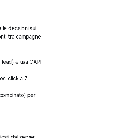
le decisioni sui
onti tra campagne
o lead) e usa CAPI
s. click a 7
 combinato) per
cati dal server.