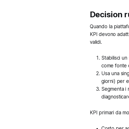
Decision r
Quando la piattafo
KPI devono adatta
validi.
Stabilisci u
come fonte d
Usa una sing
giorni) per 
Segmenta i r
diagnosticare
KPI primari da mo
Costo per ac