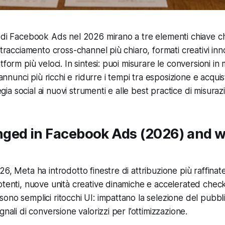
 di Facebook Ads nel 2026 mirano a tre elementi chiave c
 tracciamento cross-channel più chiaro, formati creativi inn
tform più veloci. In sintesi: puoi misurare le conversioni in
e annunci più ricchi e ridurre i tempi tra esposizione e acqu
tegia social ai nuovi strumenti e alle best practice di misuraz
ged in Facebook Ads (2026) and w
6, Meta ha introdotto finestre di attribuzione più raffinat
otenti, nuove unità creative dinamiche e accelerated check
no semplici ritocchi UI: impattano la selezione del pubblic
gnali di conversione valorizzi per l’ottimizzazione.