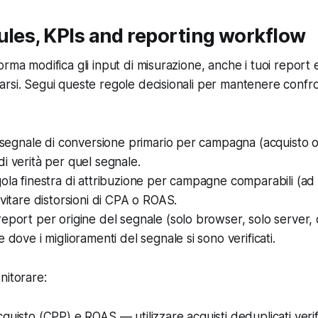
ules, KPIs and reporting workflow
rma modifica gli input di misurazione, anche i tuoi report e 
rsi. Segui queste regole decisionali per mantenere confr
n segnale di conversione primario per campagna (acquisto 
i verità per quel segnale.
ola finestra di attribuzione per campagne comparabili (ad e
evitare distorsioni di CPA o ROAS.
eport per origine del segnale (solo browser, solo server,
 dove i miglioramenti del segnale si sono verificati.
nitorare:
quisto (CPP) e ROAS — utilizzare acquisti deduplicati verifi