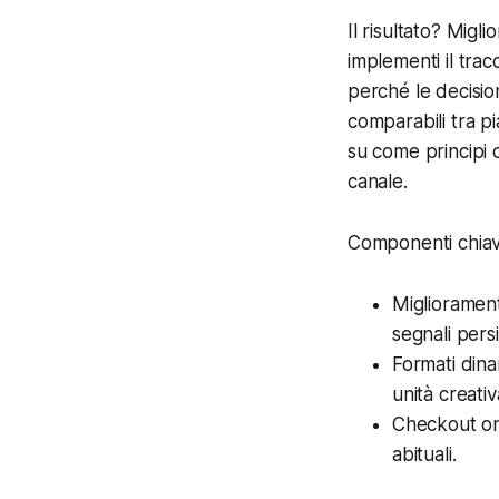
Il risultato? Migl
implementi il trac
perché le decisio
comparabili tra p
su come principi d
canale.
Componenti chiav
Migliorament
segnali persi
Formati dina
unità creativ
Checkout on-
abituali.