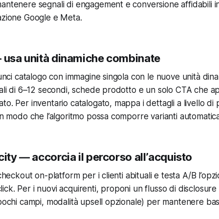
antenere segnali di engagement e conversione affidabili i
azione Google e Meta.
— usa unità dinamiche combinate
nnunci catalogo con immagine singola con le nuove unità di
cali di 6–12 secondi, schede prodotto e un solo CTA che apr
o. Per inventario catalogato, mappa i dettagli a livello di 
 in modo che l’algoritmo possa comporre varianti automati
city — accorcia il percorso all’acquisto
 checkout on-platform per i clienti abituali e testa A/B l’opz
ck. Per i nuovi acquirenti, proponi un flusso di disclosure
 pochi campi, modalità upsell opzionale) per mantenere bass