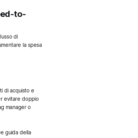
eed-to-
flusso di
umentare la spesa
i di acquisto e
er evitare doppio
tag manager o
e guida della