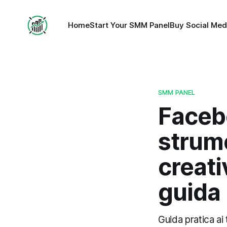
Home
Start Your SMM Panel
Buy Social Med
SMM PANEL
Faceb
strume
creati
guida 
Guida pratica ai