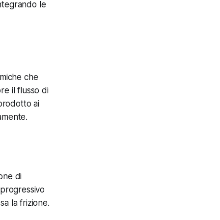
ntegrando le
namiche che
e il flusso di
prodotto ai
camente.
ione di
 progressivo
a la frizione.