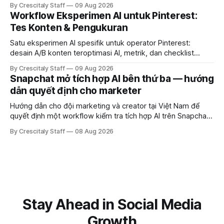
document differences, and test social attribution.
By Crescitaly Staff
09 Aug 2026
Workflow Eksperimen AI untuk Pinterest:
Tes Konten & Pengukuran
Satu eksperimen AI spesifik untuk operator Pinterest:
desain A/B konten teroptimasi AI, metrik, dan checklist
pelaksanaan untuk tim pemasaran dan kreator.
By Crescitaly Staff
09 Aug 2026
Snapchat mở tích hợp AI bên thứ ba — hướng
dẫn quyết định cho marketer
Hướng dẫn cho đội marketing và creator tại Việt Nam để
quyết định một workflow kiểm tra tích hợp AI trên Snapchat
trước chiến dịch quảng cáo tiếp theo.
By Crescitaly Staff
08 Aug 2026
Stay Ahead in Social Media
Growth