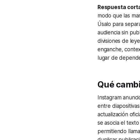
Respuesta cort
modo que las marc
Úsalo para separa
audiencia sin pub
divisiones de ley
enganche, contex
lugar de depende
Qué cambió
Instagram anunci
entre diapositiva
actualización ofi
se asocia el texto
permitiendo llama
duplicar publicac