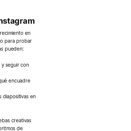
Instagram
crecimiento en
 o para probar
cas pueden:
 y seguir con
 qué encuadre
 diapositivas en
ebas creativas
oritmos de