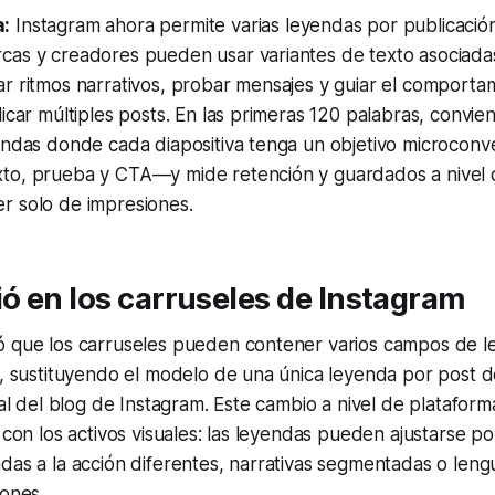
a:
Instagram ahora permite varias leyendas por publicación
as y creadores pueden usar variantes de texto asociadas 
r ritmos narrativos, probar mensajes y guiar el comportam
licar múltiples posts. En las primeras 120 palabras, convien
endas donde cada diapositiva tenga un objetivo microconv
to, prueba y CTA—y mide retención y guardados a nivel d
r solo de impresiones.
 en los carruseles de Instagram
ó que los carruseles pueden contener varios campos de le
s, sustituyendo el modelo de una única leyenda por post de
cial del blog de Instagram. Este cambio a nivel de platafor
 con los activos visuales: las leyendas pueden ajustarse por
das a la acción diferentes, narrativas segmentadas o lengu
iones.