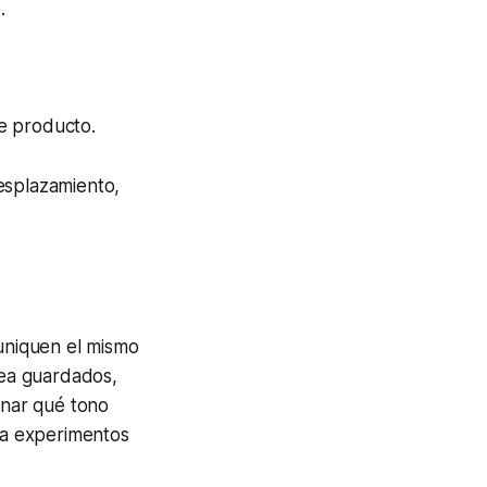
.
de producto.
esplazamiento,
muniquen el mismo
rea guardados,
inar qué tono
ina experimentos