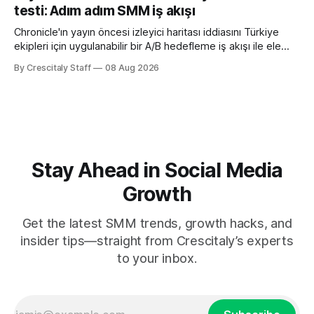
testi: Adım adım SMM iş akışı
Chronicle'ın yayın öncesi izleyici haritası iddiasını Türkiye
ekipleri için uygulanabilir bir A/B hedefleme iş akışı ile ele
alıyoruz. Chronicle yapay
By Crescitaly Staff
08 Aug 2026
Stay Ahead in Social Media
Growth
Get the latest SMM trends, growth hacks, and
insider tips—straight from Crescitaly’s experts
to your inbox.