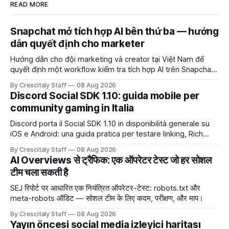
READ MORE
Snapchat mở tích hợp AI bên thứ ba — hướng
dẫn quyết định cho marketer
Hướng dẫn cho đội marketing và creator tại Việt Nam để
quyết định một workflow kiểm tra tích hợp AI trên Snapchat
trước chiến dịch quảng cáo tiếp theo.
By Crescitaly Staff
08 Aug 2026
Discord Social SDK 1.10: guida mobile per
community gaming in Italia
Discord porta il Social SDK 1.10 in disponibilità generale su
iOS e Android: una guida pratica per testare linking, Rich
Presence, inviti e social commerce senza confondere
By Crescitaly Staff
08 Aug 2026
integrazione tecnica e crescita reale.
AI Overviews से ट्रैफिक: एक ऑपरेटर टेस्ट जो हर सोशल
टीम चला सकती है
SEJ रिपोर्ट पर आधारित एक नियंत्रित ऑपरेटर-टेस्ट: robots.txt और
meta-robots ऑडिट — सोशल टीम के लिए कदम, परीक्षण, और माप।
By Crescitaly Staff
08 Aug 2026
Yayın öncesi social media izleyici haritası