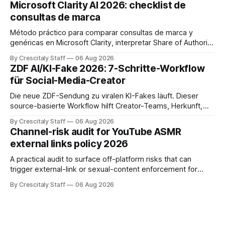
Microsoft Clarity AI 2026: checklist de
consultas de marca
Método práctico para comparar consultas de marca y
genéricas en Microsoft Clarity, interpretar Share of Authority
y priorizar contenidos sin confundir citas con ranking.
By Crescitaly Staff
06 Aug 2026
ZDF AI/KI-Fake 2026: 7-Schritte-Workflow
für Social-Media-Creator
Die neue ZDF-Sendung zu viralen KI-Fakes läuft. Dieser
source-basierte Workflow hilft Creator-Teams, Herkunft,
Claims und Kennzeichnung zu prüfen.
By Crescitaly Staff
06 Aug 2026
Channel-risk audit for YouTube ASMR
external links policy 2026
A practical audit to surface off-platform risks that can
trigger external-link or sexual-content enforcement for
ASMR channels, with checklists and appeal guidance.
By Crescitaly Staff
06 Aug 2026