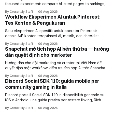
focused experiment: compare AI-cited pages to rankings,
document differences, and test social attribution.
By Crescitaly Staff
09 Aug 2026
Workflow Eksperimen AI untuk Pinterest:
Tes Konten & Pengukuran
Satu eksperimen AI spesifik untuk operator Pinterest:
desain A/B konten teroptimasi AI, metrik, dan checklist
pelaksanaan untuk tim pemasaran dan kreator.
By Crescitaly Staff
09 Aug 2026
Snapchat mở tích hợp AI bên thứ ba — hướng
dẫn quyết định cho marketer
Hướng dẫn cho đội marketing và creator tại Việt Nam để
quyết định một workflow kiểm tra tích hợp AI trên Snapchat
trước chiến dịch quảng cáo tiếp theo.
By Crescitaly Staff
08 Aug 2026
Discord Social SDK 1.10: guida mobile per
community gaming in Italia
Discord porta il Social SDK 1.10 in disponibilità generale su
iOS e Android: una guida pratica per testare linking, Rich
Presence, inviti e social commerce senza confondere
By Crescitaly Staff
08 Aug 2026
integrazione tecnica e crescita reale.