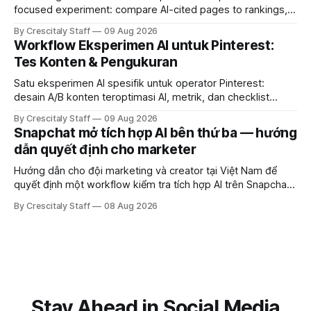
focused experiment: compare AI-cited pages to rankings,
document differences, and test social attribution.
By Crescitaly Staff
09 Aug 2026
Workflow Eksperimen AI untuk Pinterest:
Tes Konten & Pengukuran
Satu eksperimen AI spesifik untuk operator Pinterest:
desain A/B konten teroptimasi AI, metrik, dan checklist
pelaksanaan untuk tim pemasaran dan kreator.
By Crescitaly Staff
09 Aug 2026
Snapchat mở tích hợp AI bên thứ ba — hướng
dẫn quyết định cho marketer
Hướng dẫn cho đội marketing và creator tại Việt Nam để
quyết định một workflow kiểm tra tích hợp AI trên Snapchat
trước chiến dịch quảng cáo tiếp theo.
By Crescitaly Staff
08 Aug 2026
Stay Ahead in Social Media