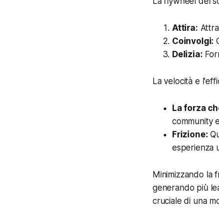
La flywheel del s
Attira:
Attra
Coinvolgi:
C
Delizia:
Forn
La velocità e l'ef
La forza ch
community e s
Frizione:
Qu
esperienza ut
Minimizzando la f
generando più lea
cruciale di una 