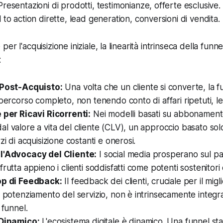
resentazioni di prodotti, testimonianze, offerte esclusive.
 to action dirette, lead generation, conversioni di vendita.
er l'acquisizione iniziale, la linearità intrinseca della funn
:
 Post-Acquisto:
Una volta che un cliente si converte, la 
 percorso completo, non tenendo conto di affari ripetuti, le
 per Ricavi Ricorrenti:
Nei modelli basati su abbonamento
l valore a vita del cliente (CLV), un approccio basato solo
zi di acquisizione costanti e onerosi.
l'Advocacy del Cliente:
I social media prosperano sul pa
frutta appieno i clienti soddisfatti come potenti sostenitori
op di Feedback:
Il feedback dei clienti, cruciale per il mig
l potenziamento del servizio, non è intrinsecamente integr
 funnel.
 Dinamico:
L'ecosistema digitale è dinamico. Una funnel stat