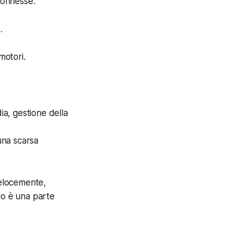
rconnesse:
.
motori.
ia, gestione della
una scarsa
velocemente,
io è una parte