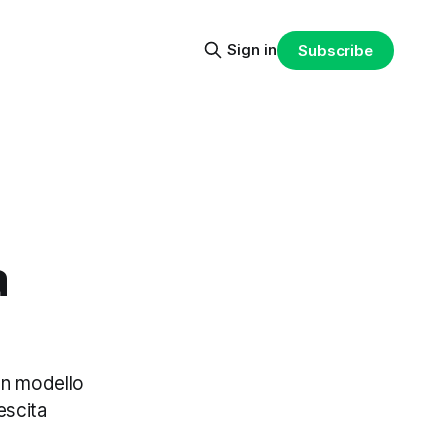
Sign in
Subscribe
a
un modello
escita