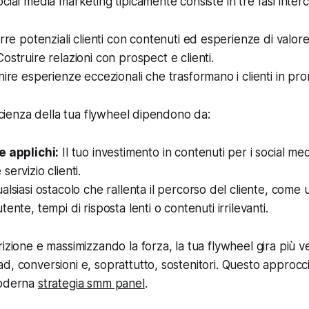
ocial media marketing tipicamente consiste in tre fasi inte
rre potenziali clienti con contenuti ed esperienze di valore
ostruire relazioni con prospect e clienti.
ire esperienze eccezionali che trasformano i clienti in pro
ficienza della tua flywheel dipendono da:
e applichi:
Il tuo investimento in contenuti per i social med
ervizio clienti.
alsiasi ostacolo che rallenta il percorso del cliente, come 
ente, tempi di risposta lenti o contenuti irrilevanti.
rizione e massimizzando la forza, la tua flywheel gira più 
d, conversioni e, soprattutto, sostenitori. Questo approcc
moderna
strategia smm panel
.