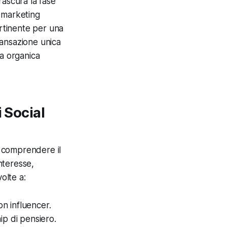
rascura la fase
i marketing
rtinente per una
ransazione unica
ta organica
 Social
 comprendere il
nteresse,
olte a:
n influencer.
ip di pensiero.