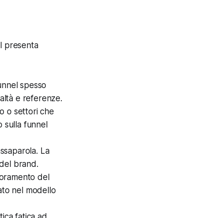
el presenta
funnel spesso
altà e referenze.
 o settori che
 sulla funnel
ssaparola. La
 del brand.
lioramento del
ato nel modello
ica fatica ad