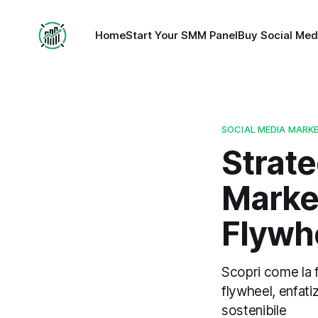
Home
Start Your SMM Panel
Buy Social Med
SOCIAL MEDIA MARK
Strate
Market
Flywh
Scopri come la f
flywheel, enfati
sostenibile