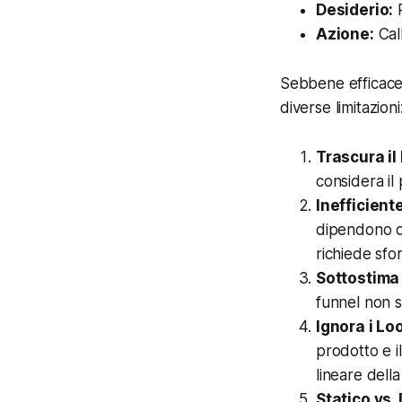
Desiderio:
P
Azione:
Call
Sebbene efficace p
diverse limitazioni
Trascura il
considera il
Inefficiente
dipendono da
richiede sfor
Sottostima 
funnel non s
Ignora i Lo
prodotto e i
lineare della
Statico vs.