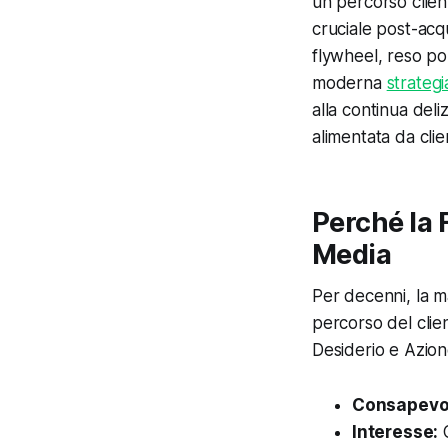
un percorso clien
cruciale post-acqu
flywheel, reso p
moderna
strateg
alla continua del
alimentata da clien
Perché la 
Media
Per decenni, la 
percorso del clie
Desiderio e Azione
Consapevo
Interesse:
C