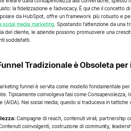
te lineare dalla consapevolezza alla conversione, spesso t
isto: la fidelizzazione e l'advocacy. È qui che il concetto d
opolare da HubSpot, offre un framework più robusto e pe
ia social media marketing
. Spostando l'attenzione da una t
izia del cliente, le aziende possono promuovere una cresci
ti soddisfatti.
Funnel Tradizionale è Obsoleta per i
marketing funnel è servita come modello fondamentale per
nte. Tipicamente coinvolgeva fasi come Consapevolezza, I
 (AIDA). Nei social media, questo si traduceva in tattiche v
lezza:
Campagne di reach, contenuti virali, partnership co
ontenuti coinvolgenti, costruzione di community, leadersh