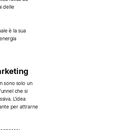
i delle
nale è la sua
 energia
arketing
on sono solo un
funnel che si
siva. L'idea
rante per attrarne