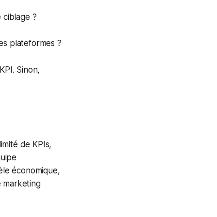
e ciblage ?
es plateformes ?
KPI. Sinon,
imité de KPIs,
quipe
èle économique,
e marketing