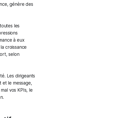
ence, génère des
toutes les
pressions
rmance à eux
 la croissance
port, selon
té. Les dirigeants
t et le message,
 mal vos KPIs, le
n.