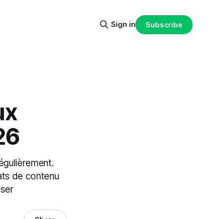
Sign in
Subscribe
ux
26
régulièrement.
ats de contenu
sser