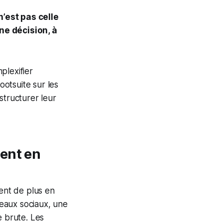
n’est pas celle
ne décision, à
plexifier
ootsuite sur les
structurer leur
ent en
ient de plus en
seaux sociaux, une
e brute. Les