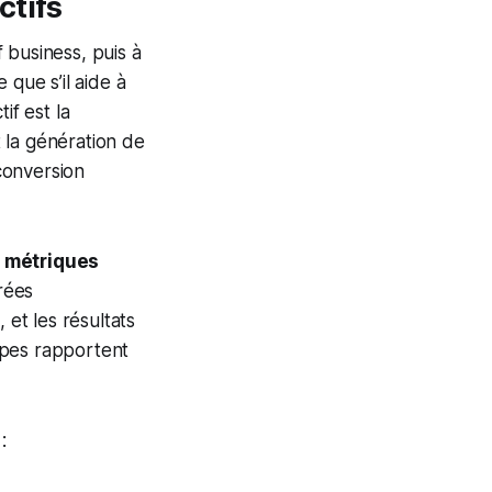
ctifs
f business, puis à
 que s’il aide à
if est la
t la génération de
 conversion
s métriques
rées
 et les résultats
ipes rapportent
: