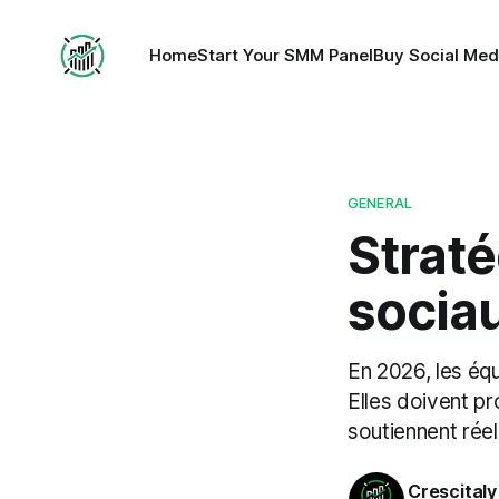
Home
Start Your SMM Panel
Buy Social Med
GENERAL
Strat
sociau
En 2026, les équ
Elles doivent p
soutiennent rée
Crescitaly