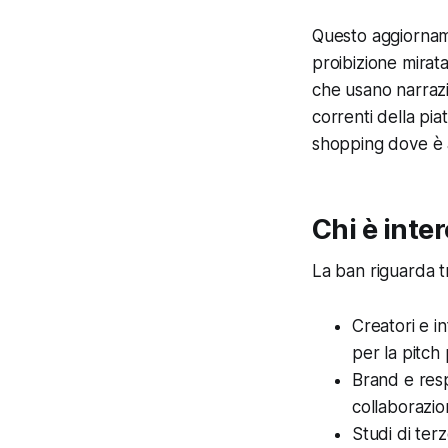
Questo aggiornamen
proibizione mirata
che usano narrazi
correnti della pia
shopping dove è a
Chi è inte
La ban riguarda tr
Creatori e i
per la pitch
Brand e resp
collaborazio
Studi di terz