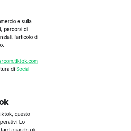
mmercio e sulla
, percorsi di
iali, l’articolo di
o.
room.tiktok.com
rtura di
Social
Tok
tiktok
, questo
perativi. Lo
ndard quando gli