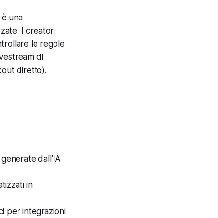
; è una
zate. I creatori
trollare le regole
ivestream di
out diretto).
 generate dall’IA
izzati in
ci per integrazioni