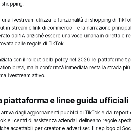
m shopping.
 una livestream utilizza le funzionalità di shopping di TikT
t in-stream o link di commercio—e la narrazione principale
erato dall’IA anziché essere una voce umana in diretta o re
vata dalle regole di TikTok.
niziata con il rollout della policy nel 2026; le piattaforme t
ation brevi, ma la conformità immediata resta la strada più
ma livestream attivo.
 piattaforma e linee guida ufficiali
arriva dagli aggiornamenti pubblici di TikTok e dai report di
 e i centri di assistenza aziendali delineano regole specif
he accettabili per creator e advertiser. Il riepilogo di
Soc