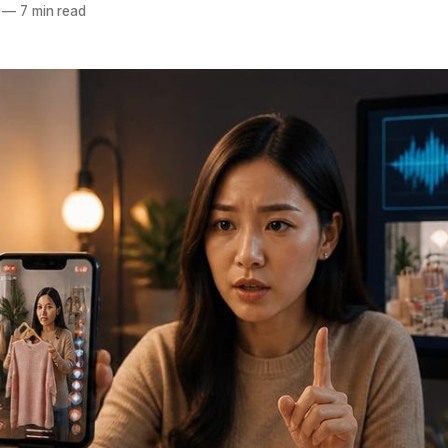
—
7 min read