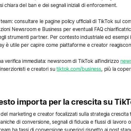
si chiara del ban e dei segnali iniziali di enforcement.
 team: consultare le pagine policy ufficiali di TikTok sul co
zioni Newsroom e Business per eventuali FAQ chiarificatrici
egli strumenti partner. Per contesto industriale ed esempi iniz
ay
è utile per capire come piattaforme e creator reagiscon
na verifica immediata: newsroom di TikTok all’indirizzo
news
inserzionisti e creatori su
tiktok.com/business
, più la cope
sto importa per la crescita su Tik
 del marketing e creator focalizzati sulla
strategia crescita 
iche di conversione, segnali di fiducia e flussi di lavoro o
tream ha tassi di conversione superiori rispetto ai post sta