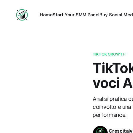
Home
Start Your SMM Panel
Buy Social Med
TIKTOK GROWTH
TikTok
voci A
Analisi pratica 
coinvolto e una
performance.
Crescitaly