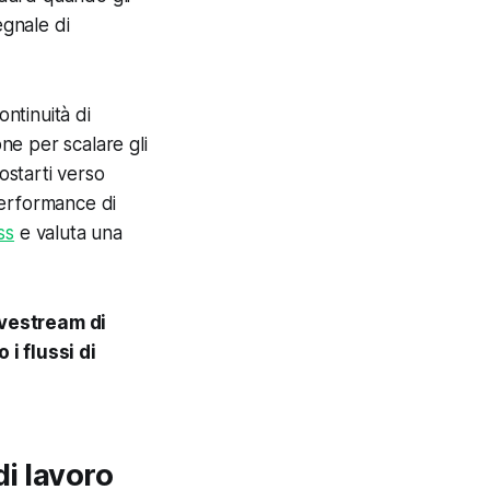
egnale di
ontinuità di
one per scalare gli
ostarti verso
performance di
ss
e valuta una
ivestream di
i flussi di
di lavoro