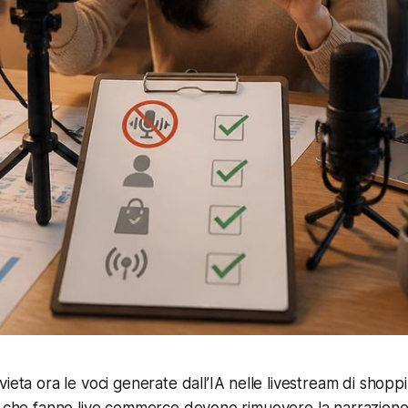
ieta ora le voci generate dall’IA nelle livestream di shoppi
d che fanno live commerce devono rimuovere la narrazione 