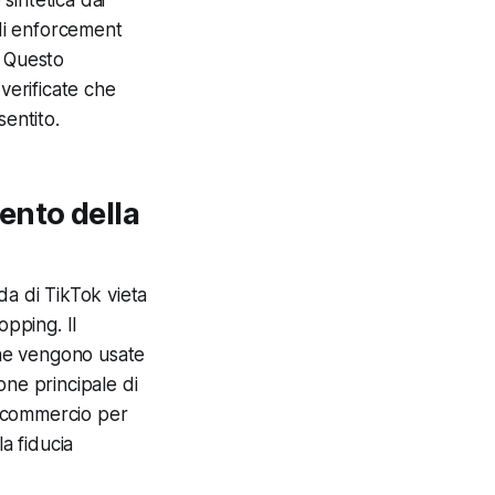
 di enforcement
. Questo
verificate che
sentito.
ento della
ida di TikTok vieta
opping. Il
iche vengono usate
one principale di
di commercio per
a fiducia