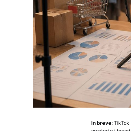
In breve:
TikTok v
creatori e i bran