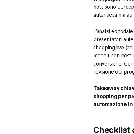
host sono percepit
autenticità ma au
L’analisi editorial
presentatori auten
shopping live (ad 
modelli con host 
conversione. Cons
revisione dei prog
Takeaway chiave:
shopping per pr
automazione in 
Checklist 