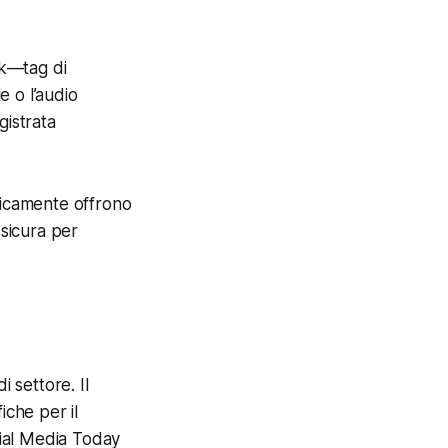
ok—tag di
 o l’audio
gistrata
ipicamente offrono
 sicura per
 settore. Il
iche per il
ial Media Today