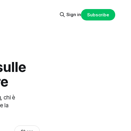
Sign in
Subscribe
sulle
re
, chi è
e la