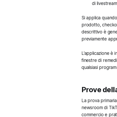
di livestrea
Si applica quando
prodotto, checkou
descrittivo è gen
previamente appro
L’applicazione è i
finestre di remedi
qualsiasi program
Prove della
La prova primaria 
newsroom di TikTok
commercio e pratic