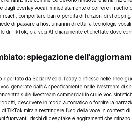
 e dagli overlay vocali immediatamente o correre il rischio
a reach, comportare ban o perdita di funzioni di shopping
ede di passare a host umani in diretta, a tecnologie vocali 
ole di TikTok, o a voci AI chiaramente etichettate dove con
biato: spiegazione dell'aggiornam
 riportato da
Social Media Today
e riflesso nelle linee gu
voci generate dall’IA specificamente nelle livestream di sh
ncentra sulle livestream commerciali in cui le voci sintet
odotti, descrivere in modo automatico o fornire la narrazi
 di TikTok mira a restringere l’uso della voce in contesti 
ni fuorvianti, rischi di deepfake e aggiramenti che minano l