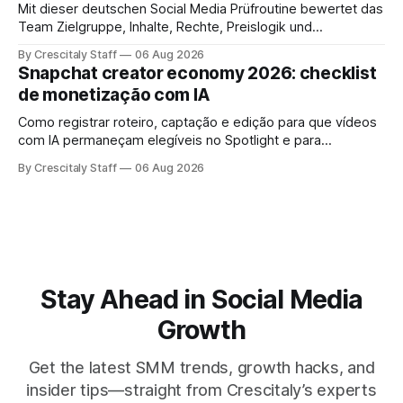
Mit dieser deutschen Social Media Prüfroutine bewertet das
Team Zielgruppe, Inhalte, Rechte, Preislogik und
Kennzeichnung, bevor eine Marke den Micro-Influencer
By Crescitaly Staff
06 Aug 2026
verbindlich beauftragt.
Snapchat creator economy 2026: checklist
de monetização com IA
Como registrar roteiro, captação e edição para que vídeos
com IA permaneçam elegíveis no Spotlight e para
monetização. Passo a passo e checklist prático.
By Crescitaly Staff
06 Aug 2026
Stay Ahead in Social Media
Growth
Get the latest SMM trends, growth hacks, and
insider tips—straight from Crescitaly’s experts