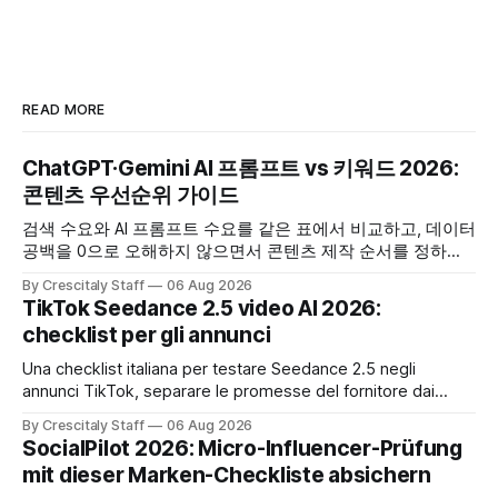
READ MORE
ChatGPT·Gemini AI 프롬프트 vs 키워드 2026:
콘텐츠 우선순위 가이드
검색 수요와 AI 프롬프트 수요를 같은 표에서 비교하고, 데이터
공백을 0으로 오해하지 않으면서 콘텐츠 제작 순서를 정하는
한국어 실무 체크리스트입니다.
By Crescitaly Staff
06 Aug 2026
TikTok Seedance 2.5 video AI 2026:
checklist per gli annunci
Una checklist italiana per testare Seedance 2.5 negli
annunci TikTok, separare le promesse del fornitore dai
risultati e documentare diritti, disclosure e metriche.
By Crescitaly Staff
06 Aug 2026
SocialPilot 2026: Micro-Influencer-Prüfung
mit dieser Marken-Checkliste absichern