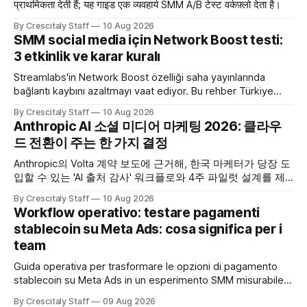
प्राथमिकता देती हैं; यह गाइड एक व्यवहार्य SMM A/B टेस्ट वर्कफ़्लो देता है।
By Crescitaly Staff
10 Aug 2026
SMM social media için Network Boost testi:
3 etkinlik ve karar kuralı
Streamlabs'in Network Boost özelliği saha yayınlarında
bağlantı kaybını azaltmayı vaat ediyor. Bu rehber Türkiye
SMM ekipleri için test ve karar akışı sunar.
By Crescitaly Staff
10 Aug 2026
Anthropic AI 소셜 미디어 마케팅 2026: 클라우
드 전환이 주는 한 가지 결정
Anthropic의 Volta 계약 보도에 근거해, 한국 마케터가 당장 도
입할 수 있는 'AI 출처 감사' 워크플로와 4주 파일럿 설계를 제
공합니다. Anthropic
By Crescitaly Staff
10 Aug 2026
Workflow operativo: testare pagamenti
stablecoin su Meta Ads: cosa significa per i
team
Guida operativa per trasformare le opzioni di pagamento
stablecoin su Meta Ads in un esperimento SMM misurabile,
con checklist, KPI e workflow di 30 giorni.
By Crescitaly Staff
09 Aug 2026