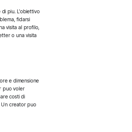
di piu. L'obiettivo
blema, fidarsi
visita al profilo,
tter o una visita
ttore e dimensione
r puo voler
re costi di
y. Un creator puo