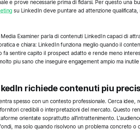
ale e prove necessarie prima di fidarsi. Per questo una 
eting
su LinkedIn deve puntare ad attenzione qualificata, no
l Media Examiner parla di contenuti LinkedIn capaci di att
e pratica e chiara: LinkedIn funziona meglio quando il conte
usto fa sentire capito il prospect adatto e rende meno intere
molto piu sano che inseguire engagement ampio ma inutile p
kedIn richiede contenuti piu precis
entra spesso con un contesto professionale. Cerca idee, re
, fornitori credibili o interpretazioni del mercato. Questo r
ttaforme orientate soprattutto all'intrattenimento. L'audien
ofondi, ma solo quando risolvono un problema concreto o 