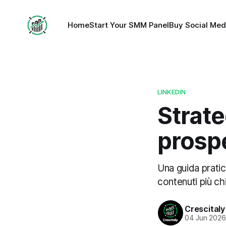
Home
Start Your SMM Panel
Buy Social Med
LINKEDIN
Strate
prospe
Una guida pratic
contenuti più chi
Crescitaly
04 Jun 202