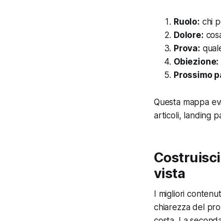
Ruolo:
chi p
Dolore:
cosa
Prova:
quale
Obiezione:
Prossimo p
Questa mappa evit
articoli, landing 
Costruisci
vista
I migliori contenut
chiarezza del pr
costa. La seconda