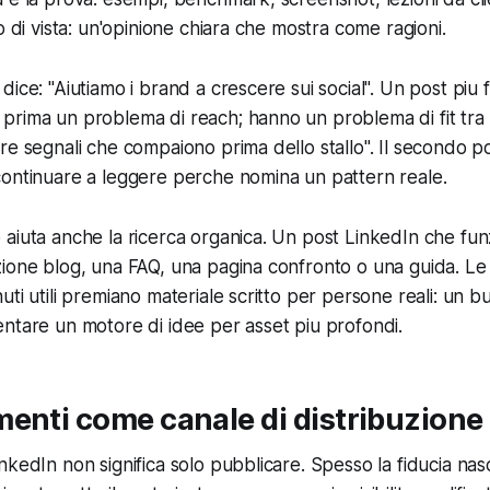
o di vista: un'opinione chiara che mostra come ragioni.
ice: "Aiutiamo i brand a crescere sui social". Un post piu f
rima un problema di reach; hanno un problema di fit tra 
re segnali che compaiono prima dello stallo". Il secondo p
continuare a leggere perche nomina un pattern reale.
aiuta anche la ricerca organica. Un post LinkedIn che fu
ione blog, una FAQ, una pagina confronto o una guida. Le 
uti utili premiano materiale scritto per persone reali: un b
ntare un motore di idee per asset piu profondi.
enti come canale di distribuzione
nkedIn non significa solo pubblicare. Spesso la fiducia na