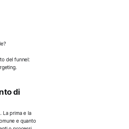
le?
to del funnel:
rgeting.
nto di
e. La prima e la
comune e quanto
nti o processi.