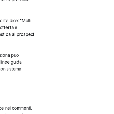
orte dice: "Molti
offerta e
ost da al prospect
nziona puo
linee guida
uon sistema
sce nei commenti.