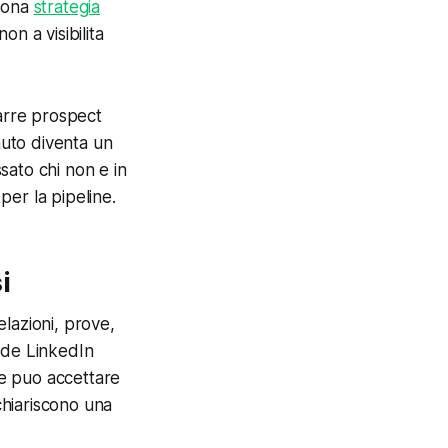
buona
strategia
n a visibilita
rarre prospect
nuto diventa un
ssato chi non e in
er la pipeline.
i
lazioni, prove,
ende LinkedIn
ce puo accettare
chiariscono una