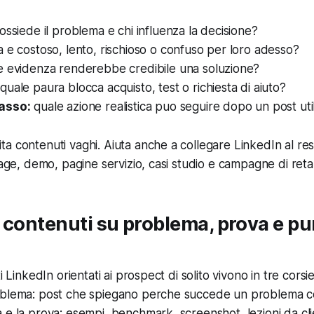
ossiede il problema e chi influenza la decisione?
 e costoso, lento, rischioso o confuso per loro adesso?
 evidenza renderebbe credibile una soluzione?
quale paura blocca acquisto, test o richiesta di aiuto?
asso:
quale azione realistica puo seguire dopo un post uti
a contenuti vaghi. Aiuta anche a collegare LinkedIn al res
page, demo, pagine servizio, casi studio e campagne di reta
 contenuti su problema, prova e pu
i LinkedIn orientati ai prospect di solito vivono in tre corsi
oblema: post che spiegano perche succede un problema 
 e la prova: esempi, benchmark, screenshot, lezioni da clie