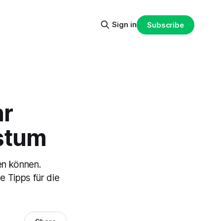
Sign in
Subscribe
hr
stum
en können.
 Tipps für die