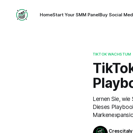
Home
Start Your SMM Panel
Buy Social Med
TIKTOK WACHSTUM
TikTok
Playb
Lernen Sie, wie
Dieses Playbook
Markenexpansio
Crescitaly