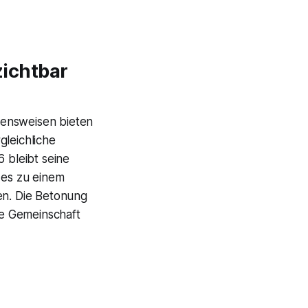
ichtbar
tensweisen bieten
gleichliche
 bleibt seine
 es zu einem
en. Die Betonung
re Gemeinschaft