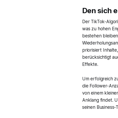
Den sich 
Der TikTok-Algori
was zu hohen Eng
bestehen bleiben
Wiederholungsans
priorisiert Inhal
berücksichtigt a
Effekte.
Um erfolgreich z
die Follower-Anza
von einem kleine
Anklang findet. U
seinen Business-