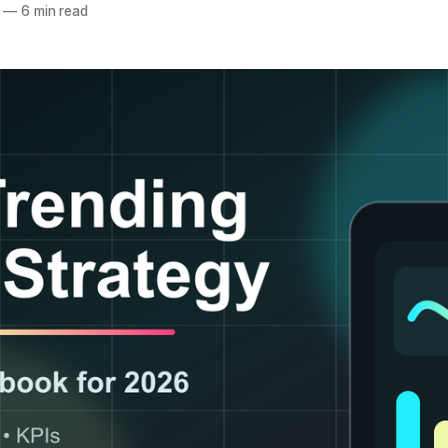
—
6 min read