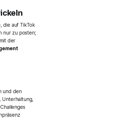
ickeln
, die auf TikTok
h nur zu posten;
mit der
agement
en und den
, Unterhaltung,
 Challenges
enpräsenz