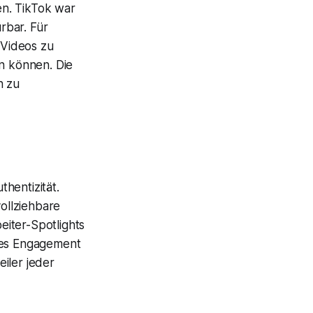
en. TikTok war
ürbar. Für
 Videos zu
ln können. Die
n zu
hentizität.
ollziehbare
eiter-Spotlights
eres Engagement
iler jeder