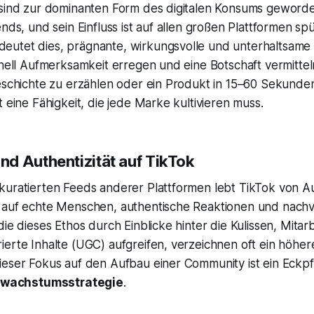
 sind zur dominanten Form des digitalen Konsums geword
ends, und sein Einfluss ist auf allen großen Plattformen sp
utet dies, prägnante, wirkungsvolle und unterhaltsame
hnell Aufmerksamkeit erregen und eine Botschaft vermitte
Geschichte zu erzählen oder ein Produkt in 15–60 Sekunde
t eine Fähigkeit, die jede Marke kultivieren muss.
d Authentizität auf TikTok
uratierten Feeds anderer Plattformen lebt TikTok von Aut
 auf echte Menschen, authentische Reaktionen und nachv
die dieses Ethos durch Einblicke hinter die Kulissen, Mitarb
ierte Inhalte (UGC) aufgreifen, verzeichnen oft ein höh
eser Fokus auf den Aufbau einer Community ist ein Eckpfe
k wachstumsstrategie
.