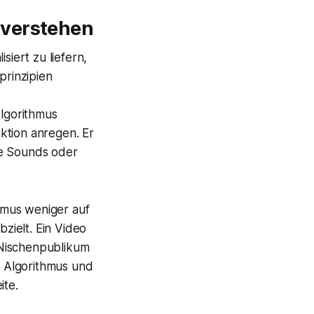
 verstehen
siert zu liefern,
rinzipien
lgorithmus
aktion anregen. Er
te Sounds oder
hmus weniger auf
bzielt. Ein Video
 Nischenpublikum
em Algorithmus und
ite.